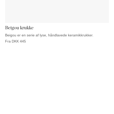
PUFFER
KRUKKER
SOLSENGE
KURVER
Marbella
HÆNGEKØJE
DEKORATION
Palma
TILBEHØR
SPEJLE
BORDDÆKNING
Beigou krukke
BILLEDER
Beigou er en serie af lyse, håndlavede keramikkrukker.
Fra
DKK
445