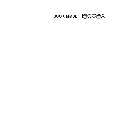
BOOK MØDE
BUTIKKER SVERIGE
Vælg sprog
Norsk
Göteborg
Malmö
Dansk
Stockholm
English
Svenska
BUTIKKER DANMARK
København
SHOWROOM SPANIEN
Marbella