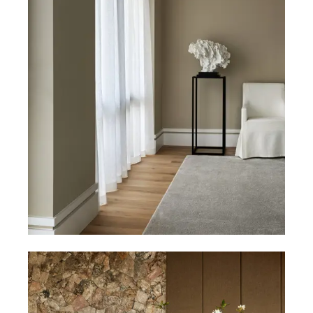
PUFFER
KRUKKER
SOLSENGE
KURVER
Marbella
HÆNGEKØJE
DEKORATION
Palma
TILBEHØR
SPEJLE
BORDDÆKNING
BILLEDER