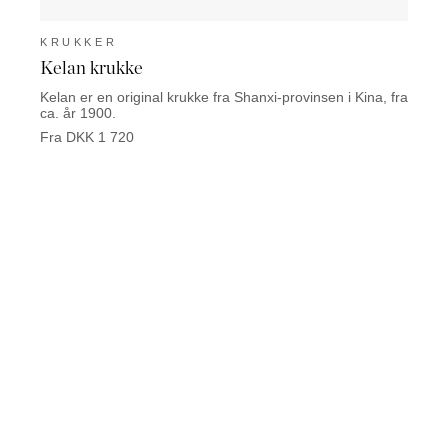
KRUKKER
KRU
Kelan krukke
Ebro
Kelan er en original krukke fra Shanxi-provinsen i Kina, fra
Ebro e
ca. år 1900.
Kina.
Fra DKK 1 720
Fra D