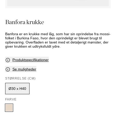
PUFFER
KRUKKER
SOLSENGE
KURVER
Marbella
HÆNGEKØJE
DEKORATION
Palma
TILBEHØR
SPEJLE
Banfora krukke
BORDDÆKNING
BILLEDER
Banfora er en krukke med låg, som har sin oprindelse fra mossi-
folket i Burkina Faso, hvor den oprindeligt er blevet brugt til
opbevaring. Overfladen er lavet med et detaljerigt mønster, der
giver krukken et udtryksfuldt ydre.
Produktspecifikationer
Se muligheder
STØRRELSE (CM)
Ø30 x H40
FARVE