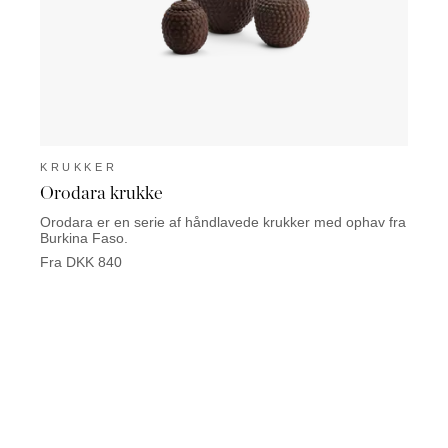
KRUKKER
KRU
Orodara krukke
Bond
Orodara er en serie af håndlavede krukker med ophav fra
Krukke
Burkina Faso.
Fra D
Fra DKK 840