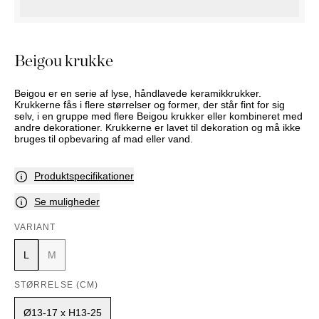
PUFFER
KRUKKER
SOLSENGE
KURVER
Marbella
HÆNGEKØJE
DEKORATION
Palma
TILBEHØR
SPEJLE
Beigou krukke
BORDDÆKNING
BILLEDER
Beigou er en serie af lyse, håndlavede keramikkrukker.
Krukkerne fås i flere størrelser og former, der står fint for sig
selv, i en gruppe med flere Beigou krukker eller kombineret med
andre dekorationer. Krukkerne er lavet til dekoration og må ikke
bruges til opbevaring af mad eller vand.
Produktspecifikationer
Se muligheder
VARIANT
L
M
STØRRELSE (CM)
Ø13-17 x H13-25