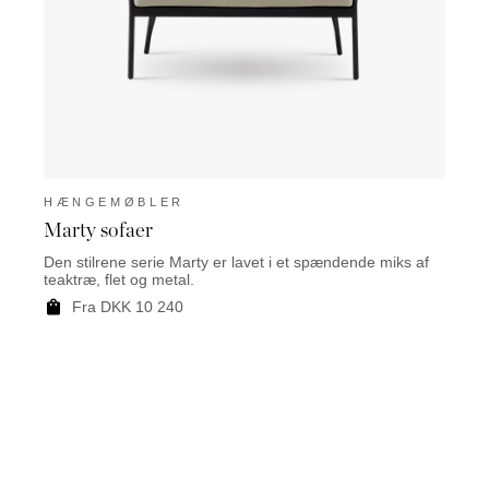
HÆNGEMØBLER
HÆN
Marty sofaer
Mart
Den stilrene serie Marty er lavet i et spændende miks af
Marty 
teaktræ, flet og metal.
alumi
Fra DKK 10 240
F