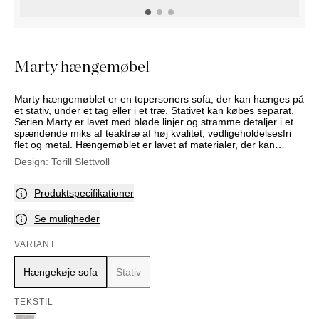
PUFFER
KRUKKER
SOLSENGE
KURVER
Marbella
HÆNGEKØJE
DEKORATION
Palma
TILBEHØR
SPEJLE
Marty hængemøbel
BORDDÆKNING
BILLEDER
Marty hængemøblet er en topersoners sofa, der kan hænges på
et stativ, under et tag eller i et træ. Stativet kan købes separat.
Serien Marty er lavet med bløde linjer og stramme detaljer i et
spændende miks af teaktræ af høj kvalitet, vedligeholdelsesfri
flet og metal. Hængemøblet er lavet af materialer, der kan
modstå slid fra brug og vejr, som de nordiske somre kan byde
Design:
Torill Slettvoll
på. Pudebetrækkene er smudsafvisende og kan maskinvaskes
på skåneprogram, når det er nødvendigt.
Produktspecifikationer
Se muligheder
VARIANT
Hængekøje sofa
Stativ
TEKSTIL