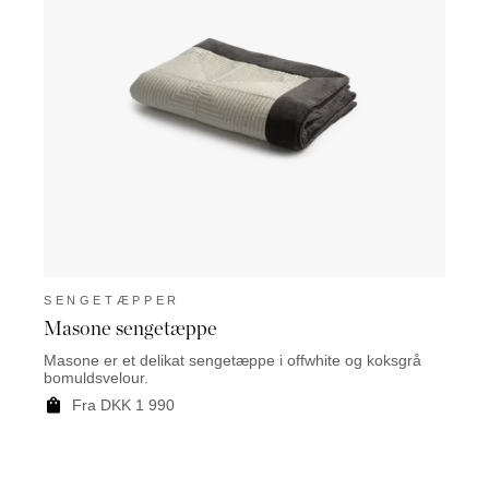
SENGETÆPPER
SEN
Masone sengetæppe
Moro
Masone er et delikat sengetæppe i offwhite og koksgrå
Morod
bomuldsvelour.
hvidt 
Fra D
Fra DKK 1 990