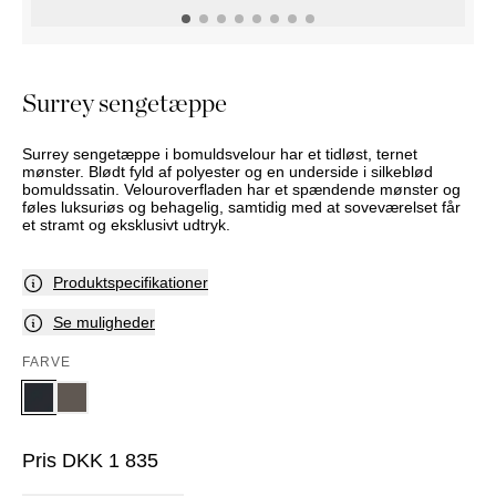
PUFFER
KRUKKER
SOLSENGE
KURVER
Marbella
HÆNGEKØJE
DEKORATION
Palma
TILBEHØR
SPEJLE
Surrey sengetæppe
BORDDÆKNING
BILLEDER
Surrey sengetæppe i bomuldsvelour har et tidløst, ternet
mønster. Blødt fyld af polyester og en underside i silkeblød
bomuldssatin. Velouroverfladen har et spændende mønster og
føles luksuriøs og behagelig, samtidig med at soveværelset får
et stramt og eksklusivt udtryk.
Produktspecifikationer
Se muligheder
FARVE
Pris
DKK
1 835