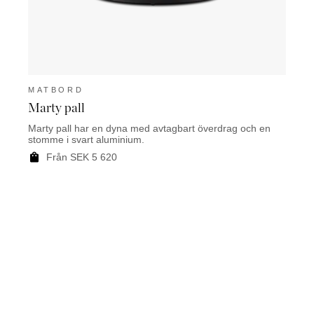
MATBORD
MAT
Marty pall
Root
Marty pall har en dyna med avtagbart överdrag och en
Rooty 
stomme i svart aluminium.
teak.
Från SEK 5 620
F