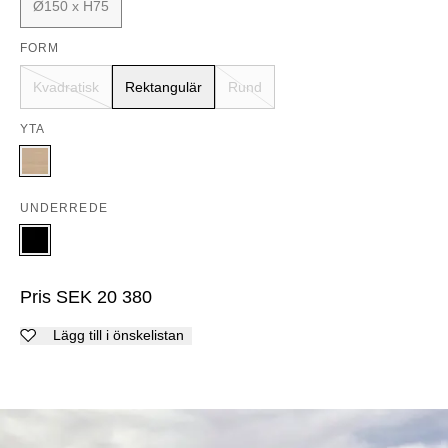
Ø150 x H75
FORM
Kvadratisk
Rektangulär
Rund
YTA
UNDERREDE
Pris
SEK
20 380
Lägg till i önskelistan