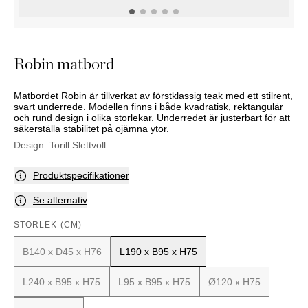
KOMMODER
TILLBEHÖR
SÄNGBORD
Marbella
Palma
Robin matbord
Matbordet Robin är tillverkat av förstklassig teak med ett stilrent,
svart underrede. Modellen finns i både kvadratisk, rektangulär
och rund design i olika storlekar. Underredet är justerbart för att
säkerställa stabilitet på ojämna ytor.
Design:
Torill Slettvoll
Produktspecifikationer
Se alternativ
STORLEK (CM)
B140 x D45 x H76
L190 x B95 x H75
L240 x B95 x H75
L95 x B95 x H75
Ø120 x H75