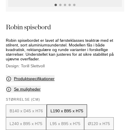
PUFFER
KRUKKER
SOLSENGE
KURVER
Marbella
HÆNGEKØJE
DEKORATION
Palma
TILBEHØR
SPEJLE
Robin spisebord
BORDDÆKNING
BILLEDER
Robin spisebordet er lavet af førsteklasses teaktræ med et
stilrent, sort aluminiumsunderstel. Modellen fås i både
kvadratisk, rektangulære og runde varianter i forskellige
størrelser. Understellet kan justeres for at sikre stabilitet på
ujævne overflader.
Design:
Torill Slettvoll
Produktspecifikationer
Se muligheder
STØRRELSE (CM)
B140 x D45 x H76
L190 x B95 x H75
L240 x B95 x H75
L95 x B95 x H75
Ø120 x H75