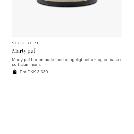
SPISEBORD
SPI
Marty puf
Root
Marty puf har en pude med aftageligt betræk og en base i
Rooty
sort aluminium.
teak.
Fra DKK 3 630
F