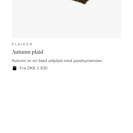
PLAIDER
PLA
Autumn plaid
Eday
Autumn er en blød uldplaid med paisleymønster.
Eday e
silde
Fra DKK 1 830
F