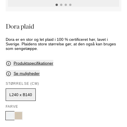
PUFFER
KRUKKER
SOLSENGE
KURVER
Marbella
HÆNGEKØJE
DEKORATION
Palma
TILBEHØR
SPEJLE
Dora plaid
BORDDÆKNING
BILLEDER
Dora er en stor og let plaid i 100 % certificeret hør, lavet i
Sverige. Plaidens store størrelse gør, at den også kan bruges
som sengetæppe.
Produktspecifikationer
Se muligheder
STØRRELSE (CM)
L240 x B140
FARVE