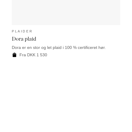
PLAIDER
PLA
Dora plaid
West
Dora er en stor og let plaid i 100 % certificeret hør.
Plaide
Slettv
Fra DKK 1 530
F