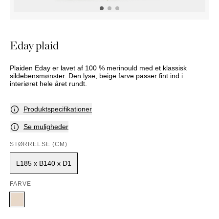
PUFFER
KRUKKER
SOLSENGE
KURVER
Marbella
HÆNGEKØJE
DEKORATION
Palma
TILBEHØR
SPEJLE
Eday plaid
BORDDÆKNING
BILLEDER
Plaiden Eday er lavet af 100 % merinould med et klassisk
sildebensmønster. Den lyse, beige farve passer fint ind i
interiøret hele året rundt.
Produktspecifikationer
Se muligheder
STØRRELSE (CM)
L185 x B140 x D1
FARVE