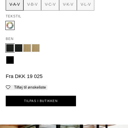
V-A-V
V-B-V
V-C-V
V-K-V
V-L-V
TEKSTIL
BEN
Fra
DKK
19 025
Tilføj til ønskeliste
TILPAS I BUTIKKEN