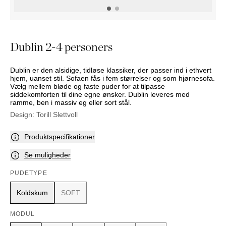
PUFFER
KRUKKER
SOLSENGE
KURVER
Marbella
HÆNGEKØJE
DEKORATION
Palma
TILBEHØR
SPEJLE
Dublin 2-4 personers
BORDDÆKNING
BILLEDER
Dublin er den alsidige, tidløse klassiker, der passer ind i ethvert
hjem, uanset stil. Sofaen fås i fem størrelser og som hjørnesofa.
Vælg mellem bløde og faste puder for at tilpasse
siddekomforten til dine egne ønsker. Dublin leveres med
ramme, ben i massiv eg eller sort stål.
Design:
Torill Slettvoll
Produktspecifikationer
Se muligheder
PUDETYPE
Koldskum
SOFT
MODUL