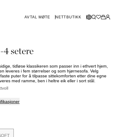
AVTAL MØTE
NETTBUTIKK
BUTIKKER SVERIGE
Velg språk:
-4 setere
Norsk
Göteborg
Malmø
Dansk
Stockholm
sidige, tidløse klassikeren som passer inn i ethvert hjem,
English
aen leveres i fem størrelser og som hjørnesofa. Velg
aste puter for å tilpasse sittekomforten etter dine egne
Svenska
veres med ramme, ben i heltre eik eller i sort stål.
BUTIKKER DANMARK
ttvoll
København
fikasjoner
SHOWROOM SPANIA
Marbella
SOFT