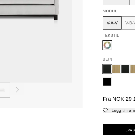
MODUL
V-A-V
V-B-
TEKSTIL
BEIN
2
Fra
NOK
29 
Legg til i øn
TILPAS