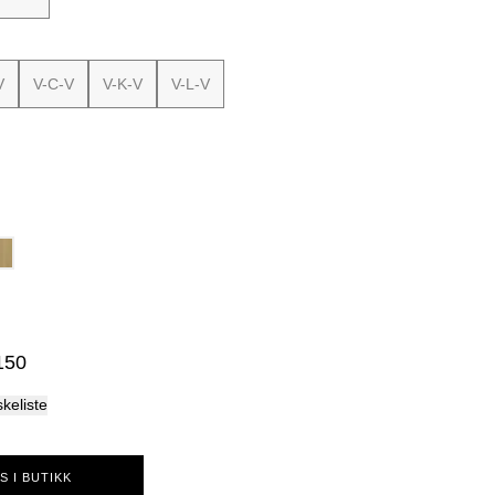
Palma
V
V-C-V
V-K-V
V-L-V
150
skeliste
S I BUTIKK