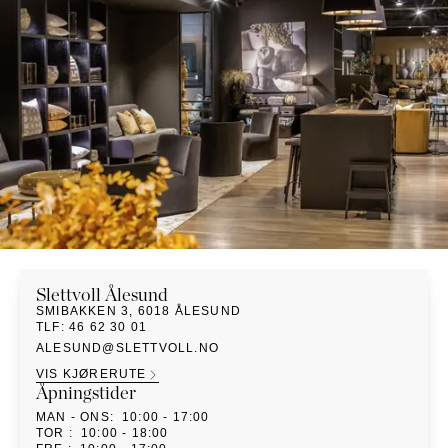
NATTBORD
KRUKKER
KURVER
Marbella
DEKOR
Palma
SPEIL
BORDDEKNING
Slettvoll
Ålesund
SMIBAKKEN 3
,
6018
ÅLESUND
TLF
:
46 62 30 01
ALESUND@SLETTVOLL.NO
VIS KJØRERUTE
Åpningstider
MAN
- ONS
:
10:00 - 17:00
TOR
:
10:00 - 18:00