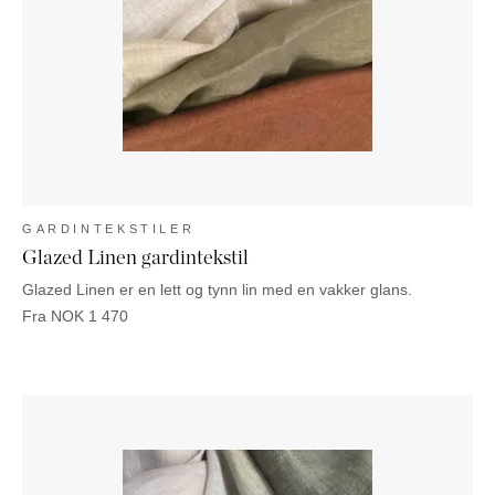
NATTBORD
KRUKKER
KURVER
Marbella
DEKOR
Palma
SPEIL
BORDDEKNING
GARDINTEKSTILER
Glazed Linen gardintekstil
Glazed Linen er en lett og tynn lin med en vakker glans.
Fra
NOK
1 470