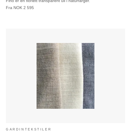
Fino er en florlett transparent ull i naturfarger.
Fra
NOK
2 595
GARDINTEKSTILER