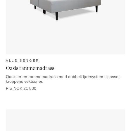
NATTBORD
KRUKKER
KURVER
Marbella
DEKOR
Palma
SPEIL
BORDDEKNING
ALLE SENGER
Oasis rammemadrass
Oasis er en rammemadrass med dobbelt fjærsystem tilpasset
kroppens vektsoner.
Fra
NOK
21 830