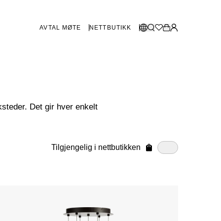
AVTAL MØTE
NETTBUTIKK
BUTIKKER SVERIGE
Velg språk:
Norsk
Göteborg
Malmø
Dansk
steder. Det gir hver enkelt
Stockholm
English
Svenska
BUTIKKER DANMARK
Tilgjengelig i nettbutikken
København
SHOWROOM SPANIA
Marbella