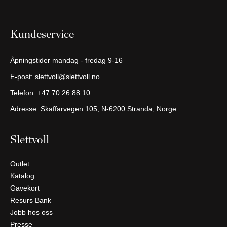
NATTBORD
KRUKKER
KURVER
Marbella
DEKOR
Palma
Kundeservice
SPEIL
BORDDEKNING
Åpningstider mandag - fredag 9-16
E-post:
slettvoll@slettvoll.no
Telefon:
+47 70 26 88 10
Adresse: Skaffarvegen 105, N-6200 Stranda, Norge
Slettvoll
Outlet
Katalog
Gavekort
Resurs Bank
Jobb hos oss
Presse