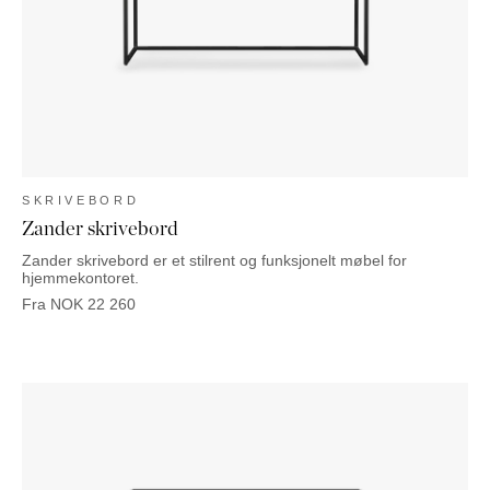
NATTBORD
KRUKKER
KURVER
Marbella
DEKOR
Palma
SPEIL
BORDDEKNING
SKRIVEBORD
Zander skrivebord
Zander skrivebord er et stilrent og funksjonelt møbel for
hjemmekontoret.
Fra
NOK
22 260