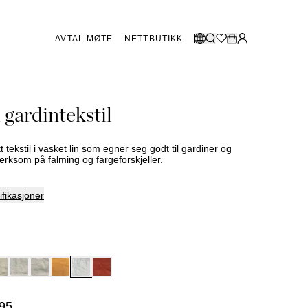
AVTAL MØTE
NETTBUTIKK
BUTIKKER SVERIGE
Velg språk:
 gardintekstil
Norsk
Göteborg
Malmø
Dansk
Stockholm
tt tekstil i vasket lin som egner seg godt til gardiner og
English
rksom på falming og fargeforskjeller.
Svenska
fikasjoner
BUTIKKER DANMARK
København
SHOWROOM SPANIA
Marbella
95