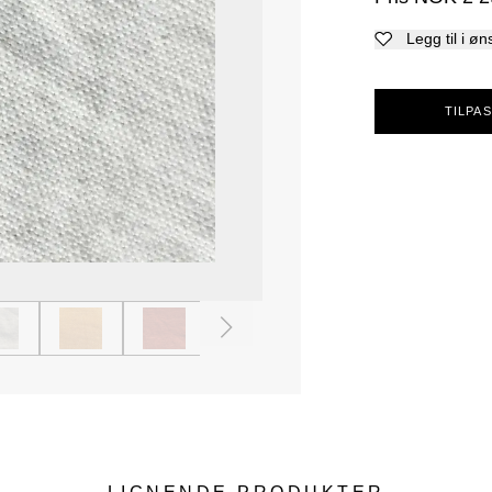
Legg til i øn
TILPAS
4
5
6
7
8
9