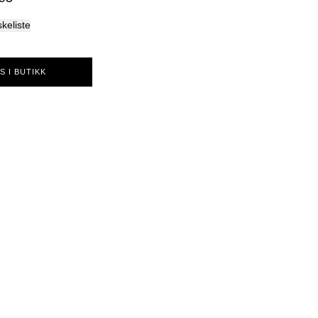
Palma
skeliste
S I BUTIKK
10