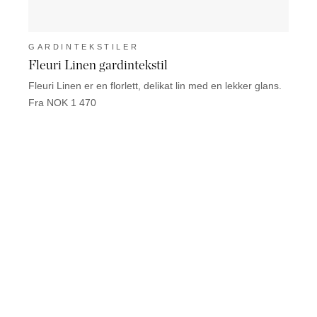
GARDINTEKSTILER
GAR
Fleuri Linen gardintekstil
Linu
Fleuri Linen er en florlett, delikat lin med en lekker glans.
Linum 
Fra NOK 1 470
Fra N