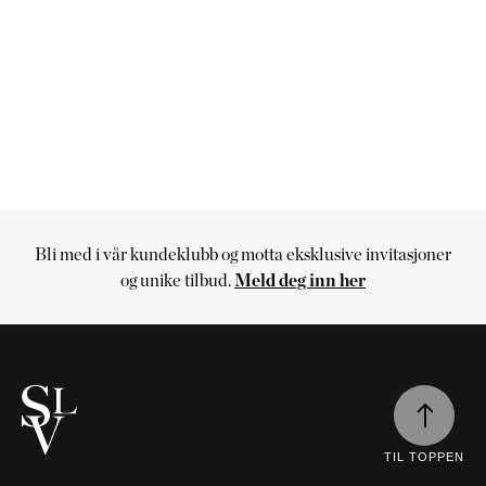
Bli med i vår kundeklubb og motta eksklusive invitasjoner
Handlekurv
og unike tilbud.
Meld deg inn her
uff
ilpass
algmuligheter
Handlekurven
inen
er
ettvolls
ardintekstil
tom
valg
utikk
ff
Fortsett
rger
nen
å
står
elper
handle
terialer
TIL TOPPEN
sket
g