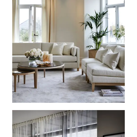
NATTBORD
KRUKKER
KURVER
Marbella
DEKOR
Palma
SPEIL
BORDDEKNING