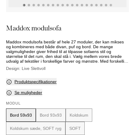
PUFFER
KRUKKER
SOLSENGE
KURVER
Marbella
HÆNGEKØJE
DEKORATION
Palma
TILBEHØR
SPEJLE
Maddox modulsofa
BORDDÆKNING
BILLEDER
Maddox modulsofa består af hele 27 moduler, der kan mikses
og kombineres med både divan, puf og bord. De mange
valgmuligheder giver frihed til at tilpasse sofaens stil og
størrelse til det rum, den skal stå i. Vælg mellem vores brede
udvalg af tekstiler i forskellige farver og mønstre. Med forskellige
design og blødhedsgrader på puderne kan sofaens udtryk og
Design:
Live Slettvoll
siddekomfort varieres efter dine præferencer.
Produktspecifikationer
Se muligheder
MODUL
Bord 59x93
Bord 93x93
Koldskum
Koldskum sæde, SOFT ryg
SOFT