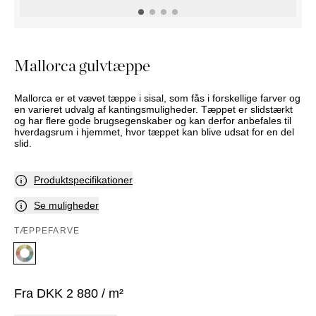
PUFFER
KRUKKER
SOLSENGE
KURVER
Marbella
HÆNGEKØJE
DEKORATION
Palma
TILBEHØR
SPEJLE
Mallorca gulvtæppe
BORDDÆKNING
BILLEDER
Mallorca er et vævet tæppe i sisal, som fås i forskellige farver og
en varieret udvalg af kantingsmuligheder. Tæppet er slidstærkt
og har flere gode brugsegenskaber og kan derfor anbefales til
hverdagsrum i hjemmet, hvor tæppet kan blive udsat for en del
slid.
Produktspecifikationer
Se muligheder
TÆPPEFARVE
Fra
DKK
2 880
/ m²