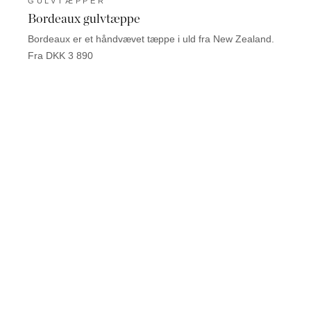
GULVTÆPPER
GUL
Bordeaux gulvtæppe
Mont
Bordeaux er et håndvævet tæppe i uld fra New Zealand.
Monte 
Fra DKK 3 890
Fra D