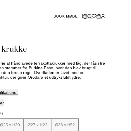
BOOK MØDE
BUTIKKER SVERIGE
Vælg sprog
 krukke
Norsk
Göteborg
Malmö
Dansk
Stockholm
rie af håndlavede terrakottakrukker med låg, der fås i tre
English
en stammer fra Burkina Faso, hvor den blev brugt til
ejre den første regn. Overfladen er lavet med en
Svenska
ruktur, der giver Orodara et udtryksfuldt ydre.
BUTIKKER DANMARK
fikationer
København
er
M)
SHOWROOM SPANIEN
Ø25 x H30
Ø27 x H22
Ø38 x H52
Marbella