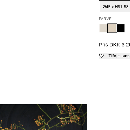
Ø45 x H51-58
FARVE
Pris
DKK
3 2
Tilføj til øn
5
6
7
8
9
10