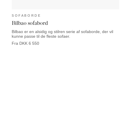
SOFABORDE
SOF
Bilbao sofabord
Limi
Bilbao er en alsidig og stilren serie af sofaborde, der vil
Limit
kunne passe til de fleste sofaer.
af mat
Fra DKK 6 550
Fra D