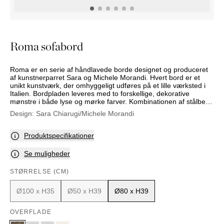
PUFFER
KRUKKER
SOLSENGE
KURVER
Marbella
HÆNGEKØJE
DEKORATION
Palma
TILBEHØR
SPEJLE
Roma sofabord
BORDDÆKNING
BILLEDER
Roma er en serie af håndlavede borde designet og produceret
af kunstnerparret Sara og Michele Morandi. Hvert bord er et
unikt kunstværk, der omhyggeligt udføres på et lille værksted i
Italien. Bordpladen leveres med to forskellige, dekorative
mønstre i både lyse og mørke farver. Kombinationen af stålben
og den robuste bordplade giver et sofistikeret resultat.
Design:
Sara Chiarugi/Michele Morandi
Produktspecifikationer
Se muligheder
STØRRELSE (CM)
Ø100 x H35
Ø50 x H39
Ø80 x H39
OVERFLADE