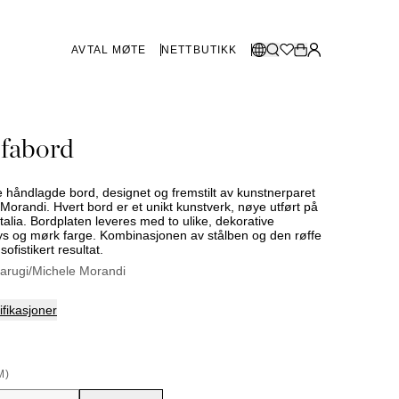
AVTAL MØTE
NETTBUTIKK
BUTIKKER SVERIGE
Velg språk:
fabord
Norsk
Göteborg
Malmø
Dansk
Stockholm
 håndlagde bord, designet og fremstilt av kunstnerparet
English
Morandi. Hvert bord er et unikt kunstverk, nøye utført på
 Italia. Bordplaten leveres med to ulike, dekorative
Svenska
ys og mørk farge. Kombinasjonen av stålben og den røffe
sofistikert resultat.
BUTIKKER DANMARK
arugi/Michele Morandi
København
fikasjoner
SHOWROOM SPANIA
M)
Marbella