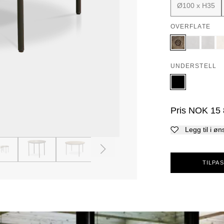
Ø100 x H35
OVERFLATE
UNDERSTELL
Pris
NOK
15
Legg til i øn
4
5
6
TILPAS