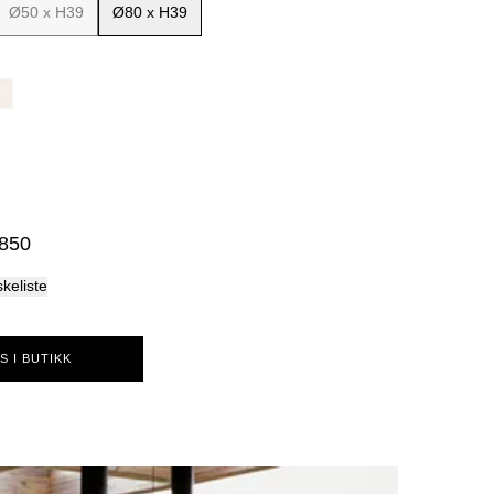
Ø50 x H39
Ø80 x H39
Palma
 850
skeliste
S I BUTIKK