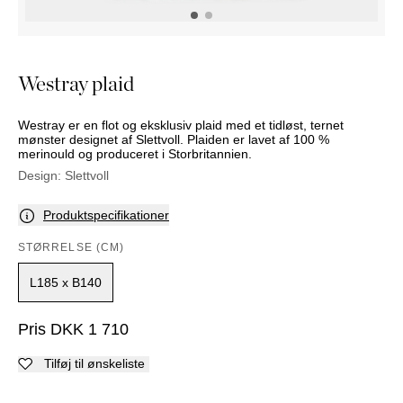
PUFFER
KRUKKER
SOLSENGE
KURVER
Marbella
HÆNGEKØJE
DEKORATION
Palma
TILBEHØR
SPEJLE
Westray plaid
BORDDÆKNING
BILLEDER
Westray er en flot og eksklusiv plaid med et tidløst, ternet
mønster designet af Slettvoll. Plaiden er lavet af 100 %
merinould og produceret i Storbritannien.
Design:
Slettvoll
Produktspecifikationer
STØRRELSE (CM)
L185 x B140
Pris
DKK
1 710
Tilføj til ønskeliste