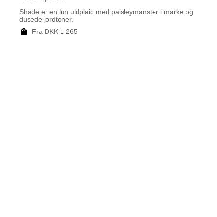
Shade er en lun uldplaid med paisleymønster i mørke og
Dora e
dusede jordtoner.
F
Fra DKK 1 265