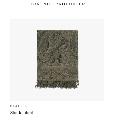
LIGNENDE PRODUKTER
PLAIDER
PLA
Shade plaid
Dora