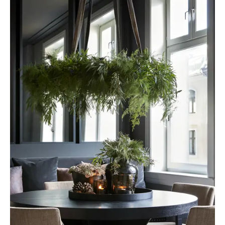
NATTBORD
KRUKKER
KURVER
Marbella
DEKOR
Palma
SPEIL
BORDDEKNING