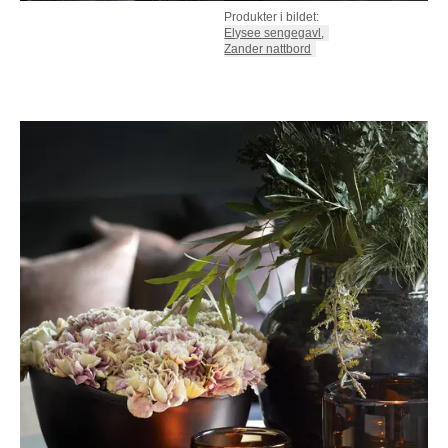
Produkter i bildet:
Elysee sengegavl
,
Zander nattbord