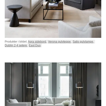
Produkter i bildet:
Agra sidebord
,
Verona gulvteppe
,
Satis gulvlampe
,
Dublin 2-4 setere
,
East Duo