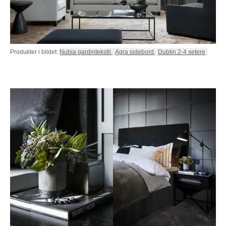
Produkter i bildet:
Nubia gardintekstil
,
Agra sidebord
,
Dublin 2-4 setere