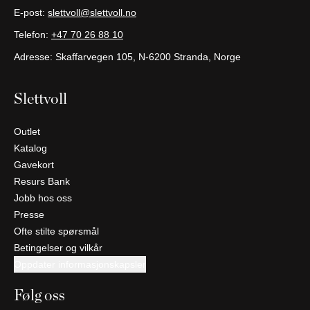
NATTBORD
KRUKKER
E-post:
slettvoll@slettvoll.no
KURVER
Marbella
DEKOR
Telefon:
+47 70 26 88 10
Palma
SPEIL
Adresse: Skaffarvegen 105, N-6200 Stranda, Norge
BORDDEKNING
Slettvoll
Outlet
Katalog
Gavekort
Resurs Bank
Jobb hos oss
Presse
Ofte stilte spørsmål
Betingelser og vilkår
Oppdater informasjonskapsler
Følg oss