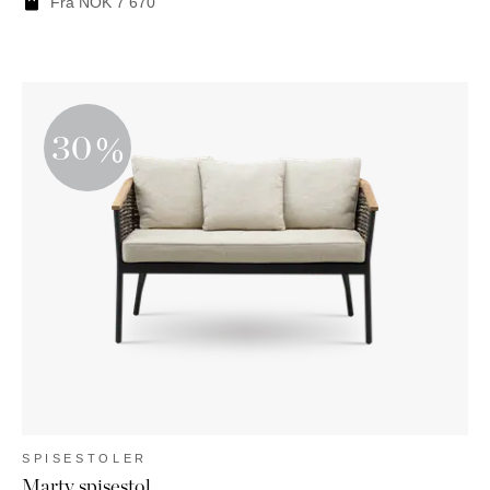
Fra
NOK
7 670
30
SPISESTOLER
Marty spisestol