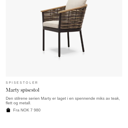
NATTBORD
KRUKKER
KURVER
Marbella
DEKOR
Palma
SPEIL
BORDDEKNING
SPISESTOLER
Marty spisestol
Den stilrene serien Marty er laget i en spennende miks av teak,
flett og metall.
Fra
NOK
7 980