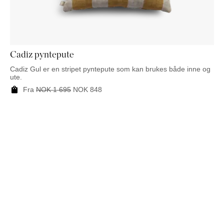
NATTBORD
KRUKKER
KURVER
Marbella
DEKOR
Palma
SPEIL
BORDDEKNING
Cadiz pyntepute
Cadiz Gul er en stripet pyntepute som kan brukes både inne og
ute.
Fra
NOK
1 695
NOK
848