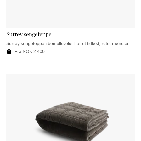
NATTBORD
KRUKKER
KURVER
Marbella
DEKOR
Palma
SPEIL
BORDDEKNING
Surrey sengeteppe
Surrey sengeteppe i bomullsvelur har et tidløst, rutet mønster.
Fra
NOK
2 400