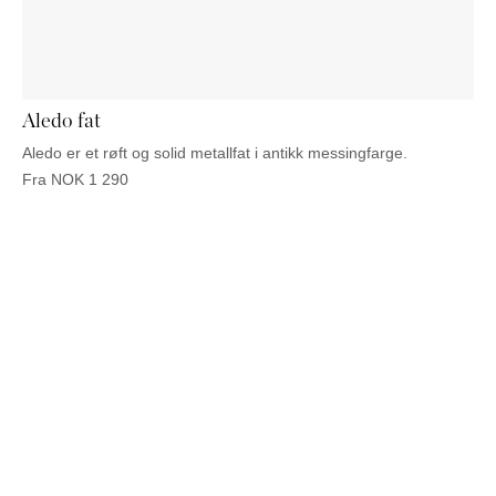
NATTBORD
KRUKKER
KURVER
Marbella
DEKOR
Palma
SPEIL
BORDDEKNING
Aledo fat
Aledo er et røft og solid metallfat i antikk messingfarge.
Fra
NOK
1 290