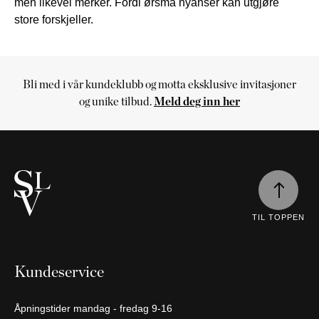
men likevel merker. Fordi ørsmå nyanser kan utgjøre
store forskjeller.
Bli med i vår kundeklubb og motta eksklusive invitasjoner
Handlekurv
og unike tilbud.
Meld deg inn her
Handlekurven
er
tom
Fortsett
å
handle
TIL TOPPEN
Kundeservice
Åpningstider mandag - fredag 9-16