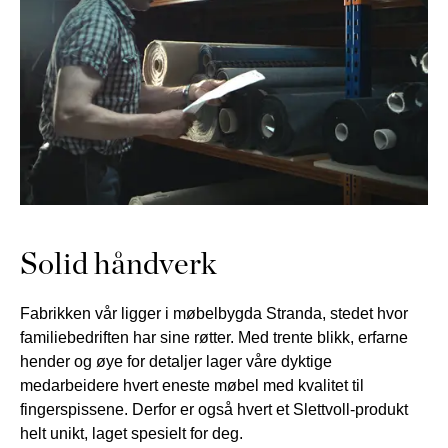
NATTBORD
KRUKKER
KURVER
Marbella
DEKOR
Palma
SPEIL
BORDDEKNING
Solid håndverk
Fabrikken vår ligger i møbelbygda Stranda, stedet hvor
familiebedriften har sine røtter. Med trente blikk, erfarne
hender og øye for detaljer lager våre dyktige
medarbeidere hvert eneste møbel med kvalitet til
fingerspissene. Derfor er også hvert et Slettvoll-produkt
helt unikt, laget spesielt for deg.