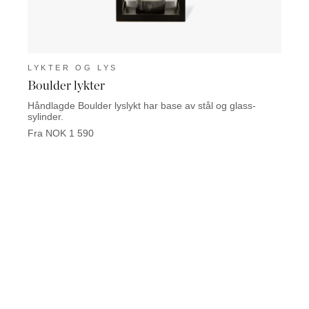
LYKTER OG LYS
LYK
Boulder lykter
Mata
Håndlagde Boulder lyslykt har base av stål og glass-
Den ve
sylinder.
messi
Fra NOK 1 590
Fra N