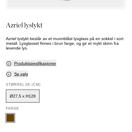
NATTBORD
KRUKKER
KURVER
Marbella
DEKOR
Palma
SPEIL
Azriel lyslykt
BORDDEKNING
Azriel lyslykt består av et munnblåst lysglass på en sokkel i sort
metall. Lysglasset finnes i brun farge, og gir et mykt skinn fra
levende lys.
Produktspesifikasjoner
Se valg
STØRRELSE (CM)
Ø27,5 x H128
FARGE