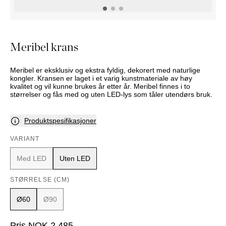
NATTBORD
KRUKKER
KURVER
Marbella
DEKOR
Palma
SPEIL
Meribel krans
BORDDEKNING
Meribel er eksklusiv og ekstra fyldig, dekorert med naturlige
kongler. Kransen er laget i et varig kunstmateriale av høy
kvalitet og vil kunne brukes år etter år. Meribel finnes i to
størrelser og fås med og uten LED-lys som tåler utendørs bruk.
Produktspesifikasjoner
VARIANT
Med LED
Uten LED
STØRRELSE (CM)
Ø60
Ø90
Pris
NOK
2 485