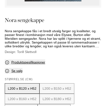
NATTBORD
KRUKKER
KURVER
Marbella
DEKOR
Palma
SPEIL
Nora sengekappe
BORDDEKNING
Nora sengekappe fås i et bredt utvalg farger og kvaliteter, og
passer finest i kombinasjon med våre Elysee, Burton eller
Meridien sengegavler. Nora har lav splitt i hjørnene og et stramt,
sofistikert uttrykk. Sengekappen vil passe til rammemadrasser i
ulike bredder og lengder, og kan også leveres uten kantsøm.
Høyden vil da være 57 cm.
Design:
Torill Slettvoll
Produktspesifikasjoner
Se valg
STØRRELSE (CM)
L200 x B120 x H52
L200 x B150 x H52
L200 x B160 x H52
L200 x B180 x H52