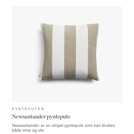
PYNTEPUTER
PYN
Newsantander pyntepute
Meri
Newsantander er en stripet pyntepute som kan brukes
Merida
både inne og ute.
brukes