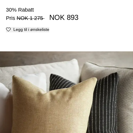
30
%
Rabatt
NOK
893
Pris
NOK
1 275
Legg til i ønskeliste