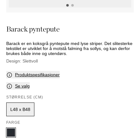
NATTBORD
KRUKKER
KURVER
Marbella
DEKOR
Palma
SPEIL
Barack pyntepute
BORDDEKNING
Barack er en koksgrå pyntepute med lyse striper. Det slitesterke
tekstilet er utviklet for å motstå falming fra sollys, og kan derfor
brukes både inne og utendørs.
Design:
Slettvoll
Produktspesifikasjoner
Se valg
STØRRELSE (CM)
L48 x B48
FARGE