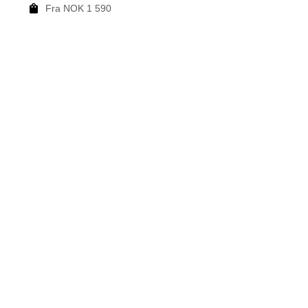
Fra NOK 1 590
F