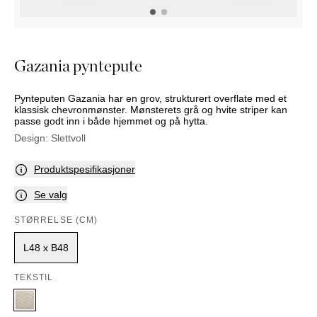
NATTBORD
KRUKKER
KURVER
Marbella
DEKOR
Palma
SPEIL
Gazania pyntepute
BORDDEKNING
Pynteputen Gazania har en grov, strukturert overflate med et
klassisk chevronmønster. Mønsterets grå og hvite striper kan
passe godt inn i både hjemmet og på hytta.
Design:
Slettvoll
Produktspesifikasjoner
Se valg
STØRRELSE (CM)
L48 x B48
TEKSTIL