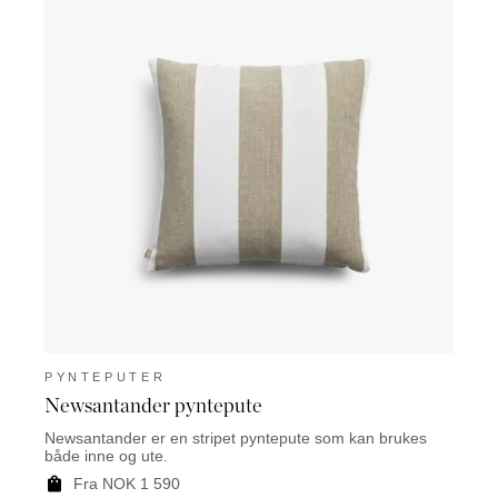
PYNTEPUTER
PYN
Newsantander pyntepute
Cadi
Newsantander er en stripet pyntepute som kan brukes
Cadiz 
både inne og ute.
inne o
Fra NOK 1 590
F