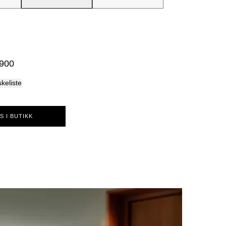
Palma
 900
skeliste
S I BUTIKK