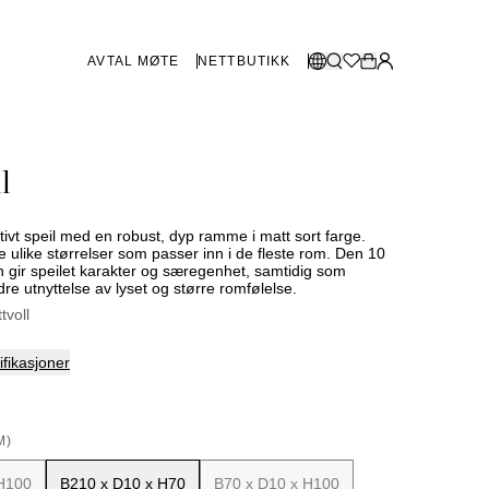
AVTAL MØTE
NETTBUTIKK
BUTIKKER SVERIGE
Velg språk:
l
Norsk
Göteborg
Malmø
Dansk
Stockholm
tivt speil med en robust, dyp ramme i matt sort farge.
English
tre ulike størrelser som passer inn i de fleste rom. Den 10
gir speilet karakter og særegenhet, samtidig som
Svenska
edre utnyttelse av lyset og større romfølelse.
BUTIKKER DANMARK
ttvoll
København
fikasjoner
SHOWROOM SPANIA
M)
Marbella
 H100
B210 x D10 x H70
B70 x D10 x H100