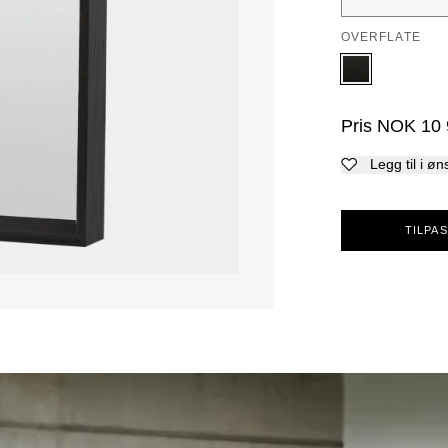
OVERFLATE
Pris
NOK
10
Legg til i øn
TILPAS