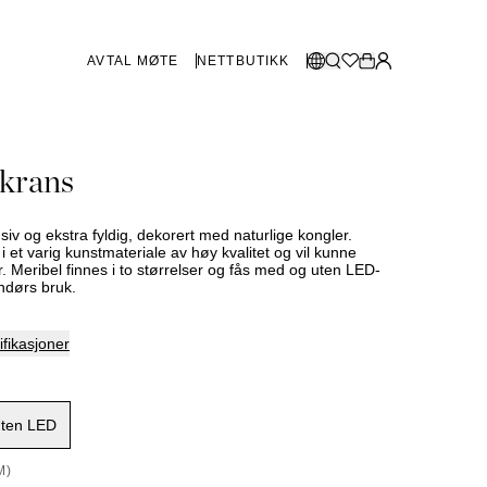
AVTAL MØTE
NETTBUTIKK
BUTIKKER SVERIGE
Velg språk:
 krans
Norsk
Göteborg
Malmø
Dansk
Stockholm
siv og ekstra fyldig, dekorert med naturlige kongler.
English
i et varig kunstmateriale av høy kvalitet og vil kunne
r. Meribel finnes i to størrelser og fås med og uten LED-
Svenska
endørs bruk.
BUTIKKER DANMARK
fikasjoner
København
ten LED
SHOWROOM SPANIA
M)
Marbella