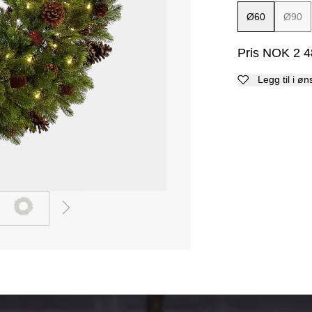
Ø60
Ø90
Pris
NOK
2 4
Legg til i øn
3