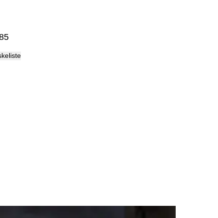
Palma
85
skeliste