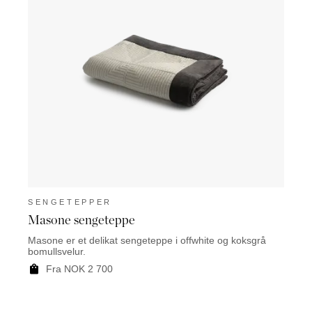
SENGETEPPER
SEN
Masone sengeteppe
Surr
Masone er et delikat sengeteppe i offwhite og koksgrå
Surrey
bomullsvelur.
mønst
Fra NOK 2 700
F