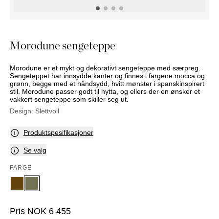
NATTBORD
KRUKKER
KURVER
Marbella
DEKOR
Palma
SPEIL
Morodune sengeteppe
BORDDEKNING
Morodune er et mykt og dekorativt sengeteppe med særpreg.
Sengeteppet har innsydde kanter og finnes i fargene mocca og
grønn, begge med et håndsydd, hvitt mønster i spanskinspirert
stil. Morodune passer godt til hytta, og ellers der en ønsker et
vakkert sengeteppe som skiller seg ut.
Design:
Slettvoll
Produktspesifikasjoner
Se valg
FARGE
Pris
NOK
6 455