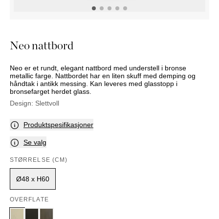
NATTBORD
KRUKKER
KURVER
Marbella
DEKOR
Palma
SPEIL
Neo nattbord
BORDDEKNING
Neo er et rundt, elegant nattbord med understell i bronse
metallic farge. Nattbordet har en liten skuff med demping og
håndtak i antikk messing. Kan leveres med glasstopp i
bronsefarget herdet glass.
Design:
Slettvoll
Produktspesifikasjoner
Se valg
STØRRELSE (CM)
Ø48 x H60
OVERFLATE