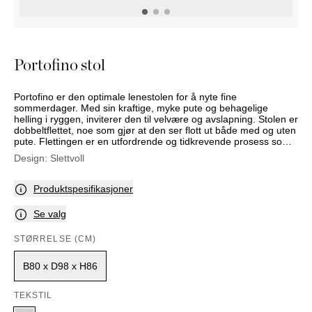
NATTBORD
KRUKKER
KURVER
Marbella
DEKOR
Palma
SPEIL
Portofino stol
BORDDEKNING
Portofino er den optimale lenestolen for å nyte fine
sommerdager. Med sin kraftige, myke pute og behagelige
helling i ryggen, inviterer den til velvære og avslapning. Stolen er
dobbeltflettet, noe som gjør at den ser flott ut både med og uten
pute. Flettingen er en utfordrende og tidkrevende prosess som
kun kan mestres av de beste og mest erfarne håndverkerne.
Design:
Slettvoll
Stolen har en tredelt, vendbar pute med avtakbart trekk som
kan vaskes skånsomt. De bronsefargede beina står i vakker
kontrast til den linfargede flettingen og det lyse tekstilet.
Produktspesifikasjoner
Modellen leveres også med pall.
Se valg
STØRRELSE (CM)
B80 x D98 x H86
TEKSTIL