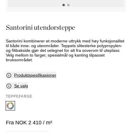
NATTBORD
KRUKKER
KURVER
Marbella
DEKOR
Palma
SPEIL
Santorini utendørsteppe
BORDDEKNING
Santorini kombinerer et moderne uttrykk med høy funksjonalitet
til både inne- og uteområder. Teppets slitesterke polypropylen-
og filtbakside gjør det velegnet for alt fra soverom til uteplass.
Velg mellom to farger, spesialmål og kanting tilpasset
bruksområdet.
Produktspesifikasjoner
Se valg
TEPPEFARGE
Fra
NOK
2 410
/ m²