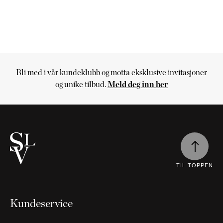
NATTBORD
KRUKKER
KURVER
Marbella
DEKOR
Palma
SPEIL
BORDDEKNING
Bli med i vår kundeklubb og motta eksklusive invitasjoner
Handlekurv
og unike tilbud.
Meld deg inn her
Handlekurven
er
tom
Fortsett
å
handle
TIL TOPPEN
Kundeservice