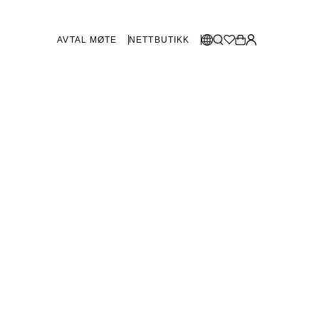
AVTAL MØTE
NETTBUTIKK
BUTIKKER SVERIGE
Velg språk:
Norsk
Göteborg
Malmø
Dansk
Stockholm
English
Svenska
BUTIKKER DANMARK
København
SHOWROOM SPANIA
Marbella