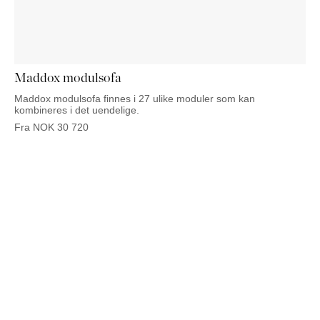
NATTBORD
KRUKKER
KURVER
Marbella
DEKOR
Palma
SPEIL
BORDDEKNING
Maddox modulsofa
Maddox modulsofa finnes i 27 ulike moduler som kan
kombineres i det uendelige.
Fra
NOK
30 720