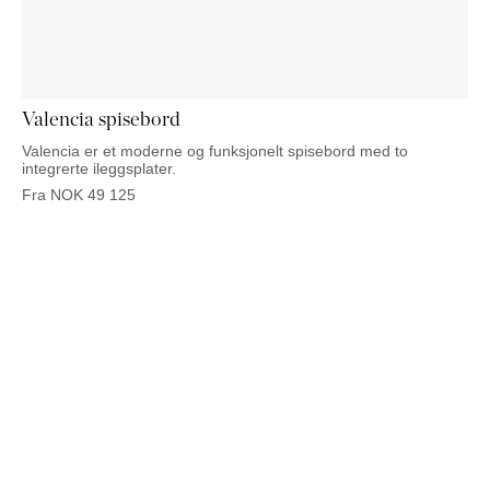
NATTBORD
KRUKKER
KURVER
Marbella
DEKOR
Palma
SPEIL
BORDDEKNING
Valencia spisebord
Valencia er et moderne og funksjonelt spisebord med to
integrerte ileggsplater.
Fra
NOK
49 125